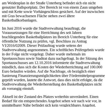
am Weidenplan in der Straße Unterberg befindet sich ein nicht
genutzter Ballsportplatz. Der Bereich ist von einem Zaun umgeben
und mit Kette sowie Vorhängeschloss gesichert. Auf der inzwischen
mit Gras bewachsenen Fläche stehen zwei ältere
Basketballkorbanlagen.
Im Juni 2016 wurde die Stadtverwaltung beauftragt, die
Voraussetzungen für eine Herrichtung des seit Jahren
brachliegenden Basketballplatzes im Bereich Unterberg für eine
öffentliche Nutzung zu prüfen, vgl. Beschluss zu Antrag
VI/2016/02009. Dieser Prüfauftrag wurde seitens der
Stadtverwaltung angenommen. Ein schriftliches Prüfergebnis wurde
in der Folge nicht vorgelegt. Daher wurde mehrmals im
Sportausschuss sowie Stadtrat dazu nachgefragt. In der Sitzung des
Sportausschusses am 12.10.2016 informierte die Stadtverwaltung
mündlich, dass sich die Kosten der Wiederherrichtung auf 100.000
Euro belaufen würden. Auf die Nachfrage, ob bezüglich einer
Sanierung Finanzierungsmöglichkeiten über Fördermittelprogramme
geprüft wurden, lautete die Antwort, dass dies nicht erfolgte, da die
Stadtverwaltung die Wiederherstellung des Basketballplatzes nicht
als vorrangig einstuft.
Aktuell ist der Zustand des Platzes weiterhin unverändert. Einen
Bedarf für ein entsprechendes Angebot sehen wir nach wie vor, in
unmittelbarer Nähe befindet sich kein vergleichbares Angebot.