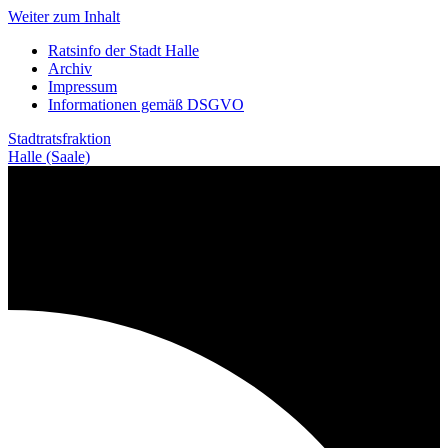
Weiter zum Inhalt
Ratsinfo der Stadt Halle
Archiv
Impressum
Informationen gemäß DSGVO
Stadtratsfraktion
Halle (Saale)