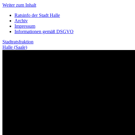
Weiter zum Inhalt
Ratsinfo der Stadt Halle
Archiv
Impressum
Informationen gemäß DSGVO
Stadtratsfraktion
Halle (Saale)