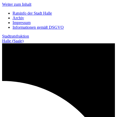
Weiter zum Inhalt
Ratsinfo der Stadt Halle
Archiv
Impressum
Informationen gemäß DSGVO
Stadtratsfraktion
Halle (Saale)