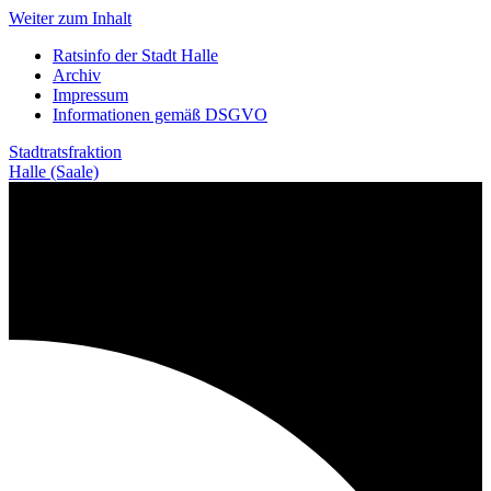
Weiter zum Inhalt
Ratsinfo der Stadt Halle
Archiv
Impressum
Informationen gemäß DSGVO
Stadtratsfraktion
Halle (Saale)