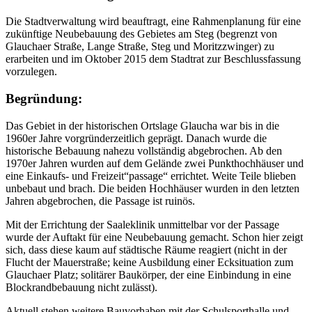
Die Stadtverwaltung wird beauftragt, eine Rahmenplanung für eine
zukünftige Neubebauung des Gebietes am Steg (begrenzt von
Glauchaer Straße, Lange Straße, Steg und Moritzzwinger) zu
erarbeiten und im Oktober 2015 dem Stadtrat zur Beschlussfassung
vorzulegen.
Begründung:
Das Gebiet in der historischen Ortslage Glaucha war bis in die
1960er Jahre vorgründerzeitlich geprägt. Danach wurde die
historische Bebauung nahezu vollständig abgebrochen. Ab den
1970er Jahren wurden auf dem Gelände zwei Punkthochhäuser und
eine Einkaufs- und Freizeit“passage“ errichtet. Weite Teile blieben
unbebaut und brach. Die beiden Hochhäuser wurden in den letzten
Jahren abgebrochen, die Passage ist ruinös.
Mit der Errichtung der Saaleklinik unmittelbar vor der Passage
wurde der Auftakt für eine Neubebauung gemacht. Schon hier zeigt
sich, dass diese kaum auf städtische Räume reagiert (nicht in der
Flucht der Mauerstraße; keine Ausbildung einer Ecksituation zum
Glauchaer Platz; solitärer Baukörper, der eine Einbindung in eine
Blockrandbebauung nicht zulässt).
Aktuell stehen weitere Bauvorhaben mit der Schulsporthalle und