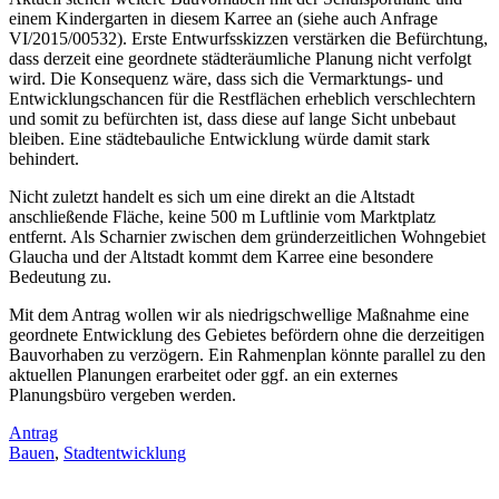
einem Kindergarten in diesem Karree an (siehe auch Anfrage
VI/2015/00532). Erste Entwurfsskizzen verstärken die Befürchtung,
dass derzeit eine geordnete städteräumliche Planung nicht verfolgt
wird. Die Konsequenz wäre, dass sich die Vermarktungs- und
Entwicklungschancen für die Restflächen erheblich verschlechtern
und somit zu befürchten ist, dass diese auf lange Sicht unbebaut
bleiben. Eine städtebauliche Entwicklung würde damit stark
behindert.
Nicht zuletzt handelt es sich um eine direkt an die Altstadt
anschließende Fläche, keine 500 m Luftlinie vom Marktplatz
entfernt. Als Scharnier zwischen dem gründerzeitlichen Wohngebiet
Glaucha und der Altstadt kommt dem Karree eine besondere
Bedeutung zu.
Mit dem Antrag wollen wir als niedrigschwellige Maßnahme eine
geordnete Entwicklung des Gebietes befördern ohne die derzeitigen
Bauvorhaben zu verzögern. Ein Rahmenplan könnte parallel zu den
aktuellen Planungen erarbeitet oder ggf. an ein externes
Planungsbüro vergeben werden.
Antrag
Bauen
,
Stadtentwicklung