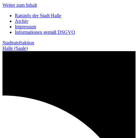
Weiter zum Inhalt
Ratsinfo der Stadt Halle
Archiv
Impressum
Informationen gemäß DSGVO
Stadtratsfraktion
Halle (Saale)