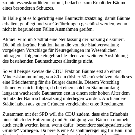
zu Interessenskonflikten kommt, bedarf es zum Erhalt der Bäume
eines besonderen Schutzes.
In Halle gibt es folgerichtig eine Baumschutzsatzung, damit Bäume
erhalten, gepflegt und vor Gefährdungen geschützt werden, wenn
nicht in begründeten Fällen Ausnahmen greifen.
Aktuell wird im Stadtrat eine Neufassung der Satzung diskutiert.
Die bündnisgrüne Fraktion kann die von der Stadtverwaltung
vorgelegten Vorschläge für Neuregelungen im Wesentlichen
mittragen – folgende eingebrachte Ideen zur weiteren Aushöhlung
des bestehenden Baumschutzes allerdings nicht.
So will beispielsweise die CDU-Fraktion Bäume erst ab einem
Mindeststammumfang von 80 cm (bisher 50 cm) schützen, da dieses
eine Erleichterung für die Bürger darstelle. Diesem Vorschlag
können wir nicht folgen, da bei einem solchen Stammumfang
langsam wachsende Baumarten erst in einem sehr hohen Alter dem
Schutz der Baumschutzsatzung unterliegen würden. Auch andere
Städte haben aus guten Gründen vergleichbar enge Regelungen.
Zusammen mit der SPD will die CDU zudem, dass eine Erlaubnis
hinsichtlich der Entfernung und Schädigung von Bäumen nunmehr
auch erteilt werden kann, wenn dafür „besondere stadtgestalterische
Gründe“ vorliegen. Da bereits eine Ausnahmeregelung für Bau- und