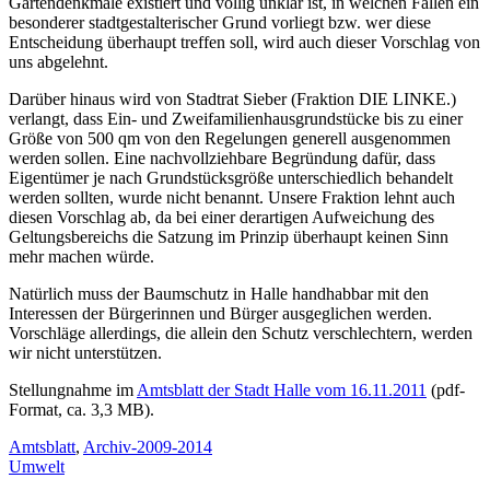
Gartendenkmale existiert und völlig unklar ist, in welchen Fällen ein
besonderer stadtgestalterischer Grund vorliegt bzw. wer diese
Entscheidung überhaupt treffen soll, wird auch dieser Vorschlag von
uns abgelehnt.
Darüber hinaus wird von Stadtrat Sieber (Fraktion DIE LINKE.)
verlangt, dass Ein- und Zweifamilienhausgrundstücke bis zu einer
Größe von 500 qm von den Regelungen generell ausgenommen
werden sollen. Eine nachvollziehbare Begründung dafür, dass
Eigentümer je nach Grundstücksgröße unterschiedlich behandelt
werden sollten, wurde nicht benannt. Unsere Fraktion lehnt auch
diesen Vorschlag ab, da bei einer derartigen Aufweichung des
Geltungsbereichs die Satzung im Prinzip überhaupt keinen Sinn
mehr machen würde.
Natürlich muss der Baumschutz in Halle handhabbar mit den
Interessen der Bürgerinnen und Bürger ausgeglichen werden.
Vorschläge allerdings, die allein den Schutz verschlechtern, werden
wir nicht unterstützen.
Stellungnahme im
Amtsblatt der Stadt Halle vom 16.11.2011
(pdf-
Format, ca. 3,3 MB).
Amtsblatt
,
Archiv-2009-2014
Umwelt