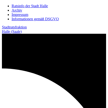
Weiter
Ratsinfo der Stadt Halle
zum
Archiv
Inhalt
Impressum
Informationen gemäß DSGVO
Stadtratsfraktion
Halle (Saale)