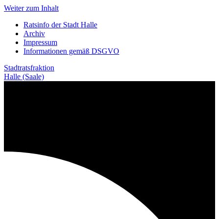
Weiter zum Inhalt
Ratsinfo der Stadt Halle
Archiv
Impressum
Informationen gemäß DSGVO
Stadtratsfraktion
Halle (Saale)