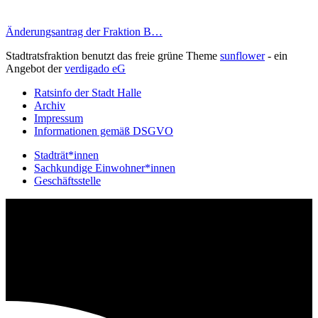
Änderungsantrag der Fraktion B…
Stadtratsfraktion benutzt das freie grüne Theme
sunflower
‐ ein
Angebot der
verdigado eG
Ratsinfo der Stadt Halle
Archiv
Impressum
Informationen gemäß DSGVO
Stadträt*innen
Sachkundige Einwohner*innen
Geschäftsstelle