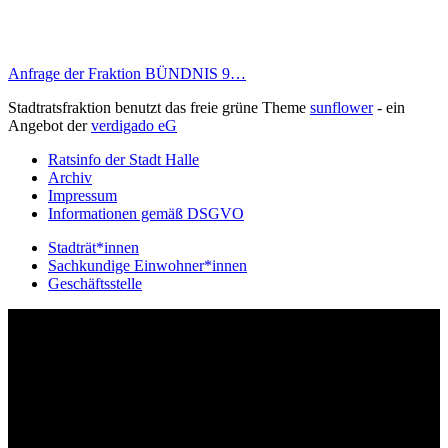
Anfrage der Fraktion BÜNDNIS 9…
Stadtratsfraktion benutzt das freie grüne Theme
sunflower
‐ ein
Angebot der
verdigado eG
Ratsinfo der Stadt Halle
Archiv
Impressum
Informationen gemäß DSGVO
Stadträt*innen
Sachkundige Einwohner*innen
Geschäftsstelle