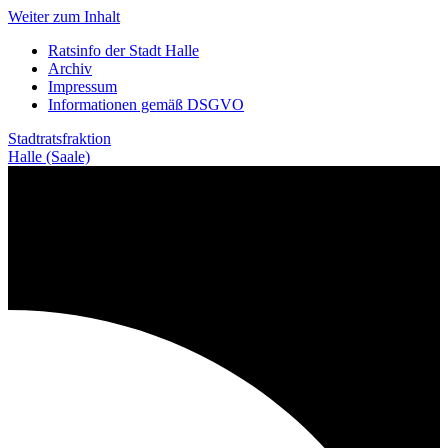
Weiter zum Inhalt
Ratsinfo der Stadt Halle
Archiv
Impressum
Informationen gemäß DSGVO
Stadtratsfraktion
Halle (Saale)