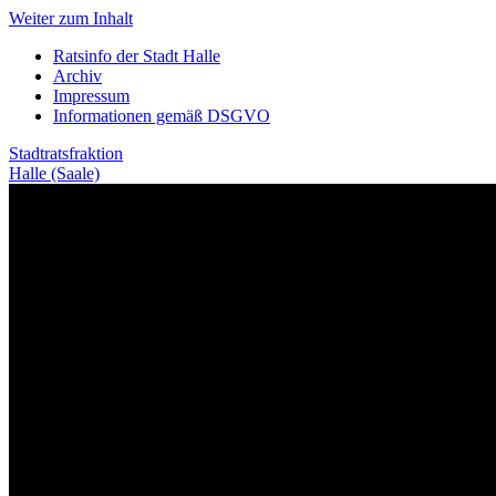
Weiter zum Inhalt
Ratsinfo der Stadt Halle
Archiv
Impressum
Informationen gemäß DSGVO
Stadtratsfraktion
Halle (Saale)