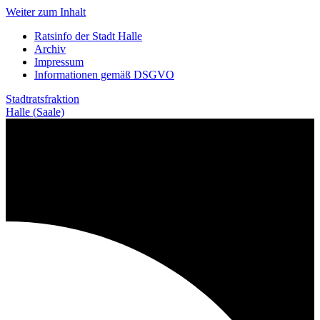
Weiter zum Inhalt
Ratsinfo der Stadt Halle
Archiv
Impressum
Informationen gemäß DSGVO
Stadtratsfraktion
Halle (Saale)