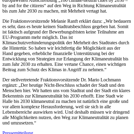
europaweiten Ausschreibung „100 climate-neutral cities by 2030 –
by and for the citizens“ auf den Weg in Richtung Klimaneutralität
bis zum Jahr 2030 zu machen, mit Mehrheit vertagt hat.
Die Fraktionsvorsitzende Melanie Ranft erklärt dazu: „Wir bedauern
es sehr, dass es heute keinen Stadtratsbeschluss gegeben hat. Somit
ist faktisch aufgrund der Bewerbungsfristen keine Teilnahme am
EU-Programm mehr möglich. Das ist
Klimaschutzverhinderungspolitik der Mehrheit des Stadtrates durch
die Hintertür. So haben wir leichtfertig die Möglichkeit aus der
Hand gegeben, erhebliche finanzielle Unterstützung bei der
Entwicklung von Strategien zur Erlangung der Klimaneutralität bis
zum Jahr 2030 zu erhalten. Eine vertane Chance, einen wichtigen
Beitrag zum Schutz des Klimas in Angriff zu nehmen.“
Der stellvertretende Fraktionsvorsitzende Dr. Mario Lochmann
ergänzt: „Der heutige Nicht-Beschluss schadet der Stadt und den
Menschen hier. Wir hatten uns vom Stadtrat und der Stadt ein klares
Bekenntnis zur Klimaneutralität bis 2030 erhofft. Eine Stadt wie
Halle bis 2030 klimaneutral zu machen ist natürlich eine große und
vor allem komplexe Herausforderung, weil sie sich in alle
Lebensbereiche auswirken wird. Und deshalb müssen wir dringend
alle Möglichkeiten nutzen, den Weg zur Klimaneutralität zu planen
und umzusetzen.“
Pressemitteilung