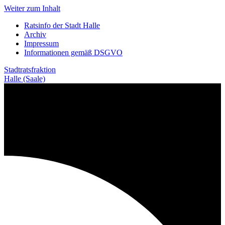
Weiter zum Inhalt
Ratsinfo der Stadt Halle
Archiv
Impressum
Informationen gemäß DSGVO
Stadtratsfraktion
Halle (Saale)