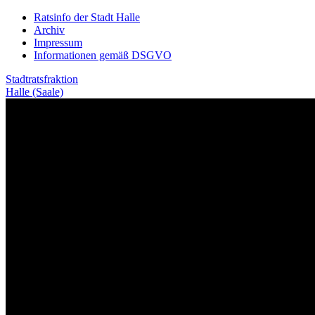
Weiter
Ratsinfo der Stadt Halle
zum
Archiv
Inhalt
Impressum
Informationen gemäß DSGVO
Stadtratsfraktion
Halle (Saale)