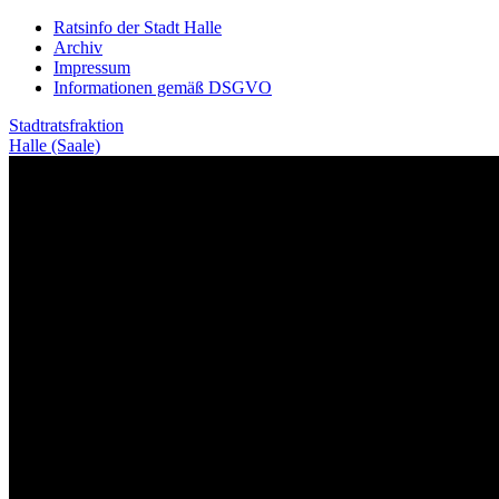
Weiter
Ratsinfo der Stadt Halle
zum
Archiv
Inhalt
Impressum
Informationen gemäß DSGVO
Stadtratsfraktion
Halle (Saale)