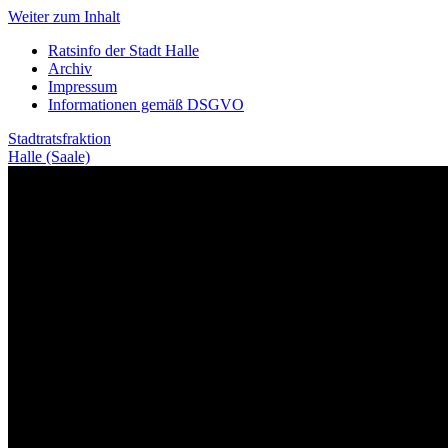
Weiter zum Inhalt
Ratsinfo der Stadt Halle
Archiv
Impressum
Informationen gemäß DSGVO
Stadtratsfraktion
Halle (Saale)