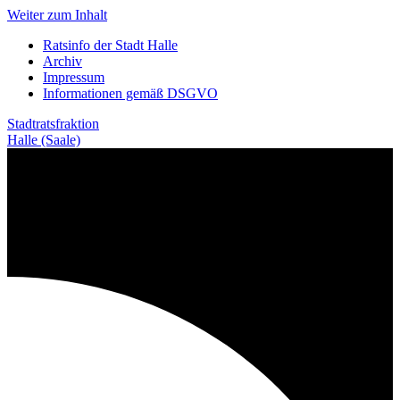
Weiter zum Inhalt
Ratsinfo der Stadt Halle
Archiv
Impressum
Informationen gemäß DSGVO
Stadtratsfraktion
Halle (Saale)