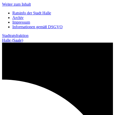
Weiter zum Inhalt
Ratsinfo der Stadt Halle
Archiv
Impressum
Informationen gemäß DSGVO
Stadtratsfraktion
Halle (Saale)