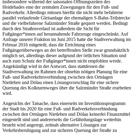
insbesondere während der saisonalen Öffnungszeiten des
Heidebades eine der zentralen Zuwegungen für den Fuß- und
Radverkehr. Allerdings müssen hierfür die nicht mehr befahrene
parallel verlaufende Gleisanlage der ehemaligen S-Bahn-Teilstrecke
und die vielbefahrene Salzmünder Straße gequert werden. Bedingt
durch den Straßenverlauf ist außerdem die Sicht für
Fußgänger*innen auf herannahende Fahrzeuge eingeschränkt. Auf
Anfrage unserer Fraktion im Juni 2015 hatte die Stadtverwaltung im
Februar 2016 mitgeteilt, dass die Errichtung eines
Fußgängerüberweges an der betreffenden Stelle zwar grundsätzlich
möglich sei, allerdings dieser aufgrund der örtlichen Situation und
auch zum Schutz der Fußgänger*innen nicht empfohlen werde.
Angekündigt wird in der Antwort, dass stattdessen die
Stadtverwaltung im Rahmen der ohnehin nötigen Planung für eine
Fuß- und Radverkehrsverbindung zwischen den Ortslagen
Nietleben und Dölau einen Lösungsvorschlag für eine sichere
Querung des Kolkturmweges über die Salzmünder Straße erarbeiten
wird.
Angesichts der Tatsache, dass einerseits im Investitionsprogramm
der Stadt bis 2020 für eine Fuß- und Radverkehrsverbindung
zwischen den Ortslagen Nietleben und Dölau keinerlei Finanzmittel
eingestellt sind und andererseits die Gefährdungslage weiterhin
besteht wird angeregt, zeitnah alternative Lösungen zur
Verkehrsberuhigung und zur sicheren Querung der Straße zu