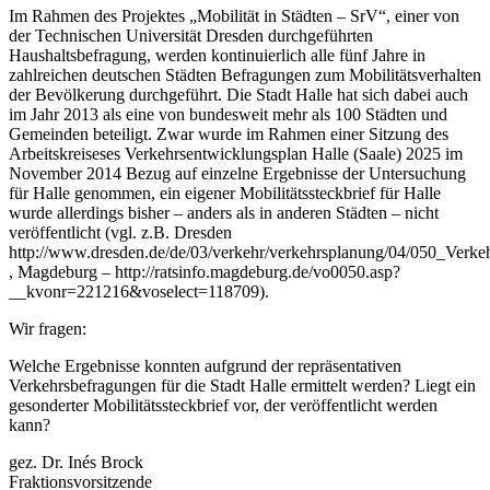
Im Rahmen des Projektes „Mobilität in Städten – SrV“, einer von
der Technischen Universität Dresden durchgeführten
Haushaltsbefragung, werden kontinuierlich alle fünf Jahre in
zahlreichen deutschen Städten Befragungen zum Mobilitätsverhalten
der Bevölkerung durchgeführt. Die Stadt Halle hat sich dabei auch
im Jahr 2013 als eine von bundesweit mehr als 100 Städten und
Gemeinden beteiligt. Zwar wurde im Rahmen einer Sitzung des
Arbeitskreiseses Verkehrsentwicklungsplan Halle (Saale) 2025 im
November 2014 Bezug auf einzelne Ergebnisse der Untersuchung
für Halle genommen, ein eigener Mobilitätssteckbrief für Halle
wurde allerdings bisher – anders als in anderen Städten – nicht
veröffentlicht (vgl. z.B. Dresden
http://www.dresden.de/de/03/verkehr/verkehrsplanung/04/050_Verk
, Magdeburg – http://ratsinfo.magdeburg.de/vo0050.asp?
__kvonr=221216&voselect=118709).
Wir fragen:
Welche Ergebnisse konnten aufgrund der repräsentativen
Verkehrsbefragungen für die Stadt Halle ermittelt werden? Liegt ein
gesonderter Mobilitätssteckbrief vor, der veröffentlicht werden
kann?
gez. Dr. Inés Brock
Fraktionsvorsitzende