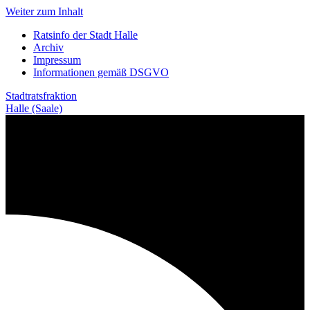
Weiter zum Inhalt
Ratsinfo der Stadt Halle
Archiv
Impressum
Informationen gemäß DSGVO
Stadtratsfraktion
Halle (Saale)