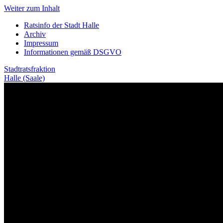
Weiter zum Inhalt
Ratsinfo der Stadt Halle
Archiv
Impressum
Informationen gemäß DSGVO
Stadtratsfraktion
Halle (Saale)