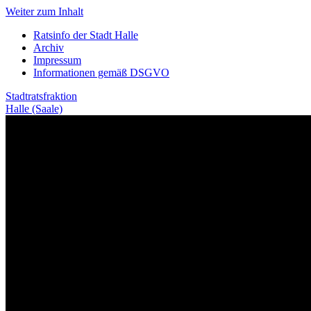
Weiter zum Inhalt
Ratsinfo der Stadt Halle
Archiv
Impressum
Informationen gemäß DSGVO
Stadtratsfraktion
Halle (Saale)