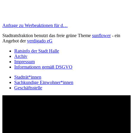
Anfrage zu Werbeaktionen für d…
Stadtratsfraktion benutzt das freie grüne Theme
sunflower
‐ ein
Angebot der
verdigado eG
Ratsinfo der Stadt Halle
Archiv
Impressum
Informationen gemäß DSGVO
Stadträt*innen
Sachkundige Einwohner*innen
Geschäftsstelle