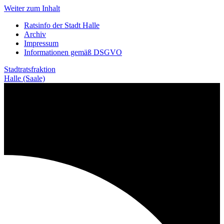
Weiter zum Inhalt
Ratsinfo der Stadt Halle
Archiv
Impressum
Informationen gemäß DSGVO
Stadtratsfraktion
Halle (Saale)