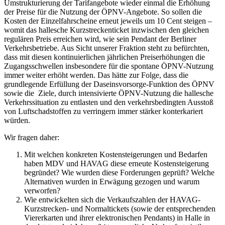
Umstrukturierung der Tarifangebote wieder einmal die Erhöhung
der Preise für die Nutzung der ÖPNV-Angebote. So sollen die
Kosten der Einzelfahrscheine erneut jeweils um 10 Cent steigen –
womit das hallesche Kurzstreckenticket inzwischen den gleichen
regulären Preis erreichen wird, wie sein Pendant der Berliner
Verkehrsbetriebe. Aus Sicht unserer Fraktion steht zu befürchten,
dass mit diesen kontinuierlichen jährlichen Preiserhöhungen die
Zugangsschwellen insbesondere für die spontane ÖPNV-Nutzung
immer weiter erhöht werden. Das hätte zur Folge, dass die
grundlegende Erfüllung der Daseinsvorsorge-Funktion des ÖPNV
sowie die Ziele, durch intensivierte ÖPNV-Nutzung die hallesche
Verkehrssituation zu entlasten und den verkehrsbedingten Ausstoß
von Luftschadstoffen zu verringern immer stärker konterkariert
würden.
Wir fragen daher:
Mit welchen konkreten Kostensteigerungen und Bedarfen
haben MDV und HAVAG diese erneute Kostensteigerung
begründet? Wie wurden diese Forderungen geprüft? Welche
Alternativen wurden in Erwägung gezogen und warum
verworfen?
Wie entwickelten sich die Verkaufszahlen der HAVAG-
Kurzstrecken- und Normaltickets (sowie der entsprechenden
Viererkarten und ihrer elektronischen Pendants) in Halle in