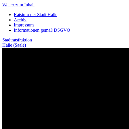
Weiter zum Inhalt
Ratsinfo der Stadt Halle
Archiv
Impressum
Informationen gemäß DSGVO
Stadtratsfraktion
Halle (Saale)