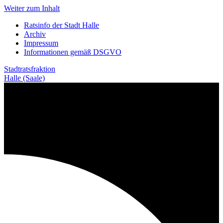
Weiter zum Inhalt
Ratsinfo der Stadt Halle
Archiv
Impressum
Informationen gemäß DSGVO
Stadtratsfraktion
Halle (Saale)