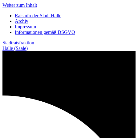
Weiter zum Inhalt
Ratsinfo der Stadt Halle
Archiv
Impressum
Informationen gemäß DSGVO
Stadtratsfraktion
Halle (Saale)