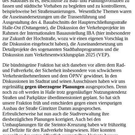
des Stadtrates ist es, Beschlüsse zu Bau- und Planungsvorhaben zu
fassen und städtische Vorhaben zu begleiten und zu kontrollieren,
beispielsweise bei Straßensanierungen. Wesentliche Themen waren
die Auseinandersetzungen um die Trassenführung und
Ausgestaltung des 4. Bauabschnitts der Haupterschließungsstraße
Halle-Ost (Osttangente), die Diskussion der Verkehrsprojekte im
Rahmen der Internationalen Bauausstellung IBA (hier insbesondere
zur Zukunft der Hochstraße, wozu wir einen eigenen Vorschlag in
die Diskussion eingebracht haben), die Auseinandersetzung um
Detailprojekte des sogenannten Stadtbahnprogramms und die
Diskussion zum Verkehrsentwicklungsplan 2025 (VEP).
Die bündnisgrüne Fraktion hat sich daneben vor allem dem Rad-
und Fußverkehr, der Sicherheit insbesondere von schwächeren
VerkehrsteilnehmerInnen und dem ÖPNV gewidmet. In den
Diskussionen im Stadtrat und seinen Ausschüssen haben wir uns
regelmäßig
gegen überzogene Planungen
ausgesprochen. Denn
noch zu oft werden in Halle trotz gegenläufiger Nutzungstendenz
Straßen und Parkplätze überdimensioniert geplant. So hat sich
unsere Fraktion früh und entschieden gegen einen vierspurigen
Ausbau der Straße Gimritzer Damm ausgesprochen.
Erfreulicherweise hat nun auch die Stadtverwaltung ihre
diesbezüglichen Planungen korrigiert. Auch bei den
Umbauplanungen für die Steintor-Kreuzung haben wir frühzeitig
auf Defizite für den Radverkehr hingewiesen. Hier konnten