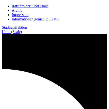
Weiter
Ratsinfo der Stadt Halle
zum
Archiv
Inhalt
Impressum
Informationen gemäß DSGVO
Stadtratsfraktion
Halle (Saale)