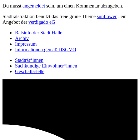
Du musst
angemeldet
sein, um einen Kommentar abzugeben.
Stadtratsfraktion benutzt das freie grüne Theme
sunflower
‐ ein
Angebot der
verdigado eG
Ratsinfo der Stadt Halle
Archiv
Impressum
Informationen gemäß DSGVO
Stadträt*innen
Sachkundige Einwohner*innen
Geschäftsstelle