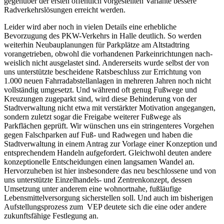
gegenüber der ersten öffentlich vorgestellten Variante bessere
Radverkehrslösungen erreicht werden.
Leider wird aber noch in vielen Details eine erhebliche
Bevorzugung des PKW-Verkehrs in Halle deutlich. So werden
weiterhin Neubauplanungen für Parkplätze am Altstadtring
vorangetrieben, obwohl die vorhandenen Parkeinrichtungen nach­
weislich nicht ausgelastet sind. Andererseits wurde selbst der von
uns unterstützte bescheidene Ratsbeschluss zur Errichtung von
1.000 neuen Fahrradabstellanlagen in mehreren Jahren noch nicht
vollständig umgesetzt. Und während oft genug Fußwege und
Kreuzungen zugeparkt sind, wird diese Behinderung von der
Stadtverwaltung nicht etwa mit verstärkter Motivation angegangen,
sondern zuletzt sogar die Freigabe weiterer Fußwege als
Parkflächen geprüft. Wir wünschen uns ein stringenteres Vorgehen
gegen Falschparken auf Fuß- und Radwegen und haben die
Stadtverwaltung in einem Antrag zur Vorlage einer Konzeption und
entsprechendem Handeln aufgefordert. Gleichwohl deuten andere
konzeptionelle Entscheidungen einen langsamen Wandel an.
Hervorzuheben ist hier insbesondere das neu beschlossene und von
uns unterstützte Einzelhandels- und Zentrenkonzept, dessen
Umsetzung unter anderem eine wohnortnahe, fußläufige
Lebensmittelversorgung sicherstellen soll. Und auch im bisherigen
Aufstellungsprozess zum VEP deutete sich die eine oder andere
zukunftsfähige Festlegung an.