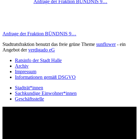
Anfrage der Fraktion BÜNDNIS 9…
Anfrage der Fraktion BÜNDNIS 9…
Stadtratsfraktion benutzt das freie grüne Theme
sunflower
‐ ein
Angebot der
verdigado eG
Ratsinfo der Stadt Halle
Archiv
Impressum
Informationen gemäß DSGVO
Stadträt*innen
Sachkundige Einwohner*innen
Geschäftsstelle