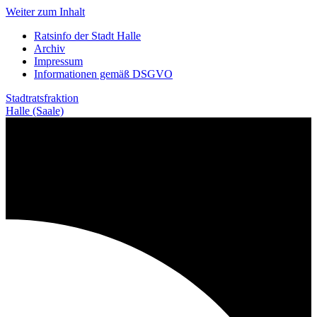
Weiter zum Inhalt
Ratsinfo der Stadt Halle
Archiv
Impressum
Informationen gemäß DSGVO
Stadtratsfraktion
Halle (Saale)