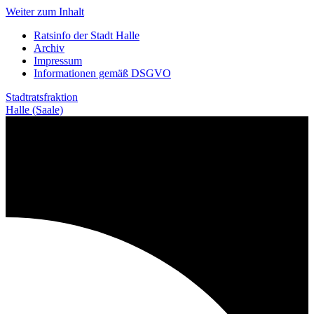
Weiter zum Inhalt
Ratsinfo der Stadt Halle
Archiv
Impressum
Informationen gemäß DSGVO
Stadtratsfraktion
Halle (Saale)