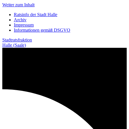
Weiter zum Inhalt
Ratsinfo der Stadt Halle
Archiv
Impressum
Informationen gemäß DSGVO
Stadtratsfraktion
Halle (Saale)