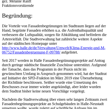
gez. Melanie Ranft
Fraktionsvorsitzende
Begründung:
Die Vorteile von Fassadenbegrünungen im Stadtraum liegen auf der
Hand, begrünte Fassaden erhöhen u.a. die Aufenthaltsqualität und
verbessern die Luftqualität, sorgen für Abkühlung und befördern die
Artenvielfalt. Die Stadtverwaltung hat zahlreiche weitere Aspekte
auf der städtischen Homepage unter
http://www.halle.de/de/Verwaltung/Umwelt/Klima-Energie-und-M-
06752/Fassadenbegruenung-F-09788/
aufgelistet.
Seit 2017 werden in Halle Fassadenbegrünungsprojekte auf Antrag
durch geringe städtische finanzielle Zuschüsse unterstützt. Aufgrund
der Tatsache, dass das Programm in der Praxis nicht im
gewünschten Umfang in Anspruch genommen wird, hat der Stadtrat
auf Initiative der SPD-Fraktion im März 2019 eine Überarbeitung
der Richtlinie beschlossen. Seither wurde eine Umsetzung des
Beschusses zwar immer wieder angekündigt, aber leider wurden
dem Stadtrat bisher keine neuen Vorschläge vorgelegt.
Nachdem die Stadtverwaltung über einen sehr langen Zeitraum zwei
Fassadenbegrünungsprojekte an Schulgebäuden in Halle-Neustadt
umsetzen wollte, wurde zuletzt auf schriftliche Anfrage hin im