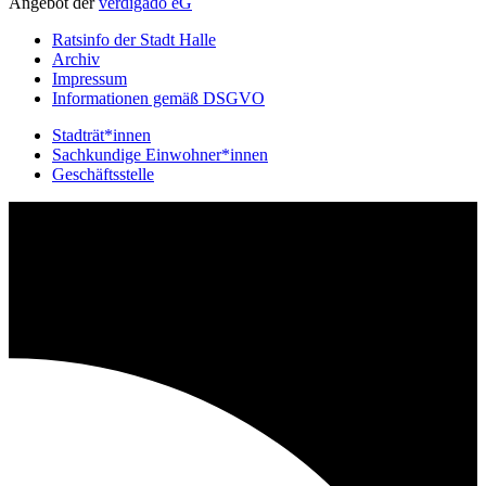
Angebot der
verdigado eG
Ratsinfo der Stadt Halle
Archiv
Impressum
Informationen gemäß DSGVO
Stadträt*innen
Sachkundige Einwohner*innen
Geschäftsstelle