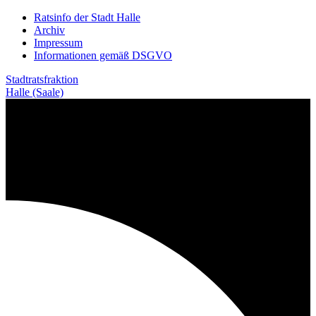
Weiter
Ratsinfo der Stadt Halle
zum
Archiv
Inhalt
Impressum
Informationen gemäß DSGVO
Stadtratsfraktion
Halle (Saale)