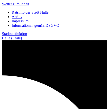
Weiter zum Inhalt
Ratsinfo der Stadt Halle
Archiv
Impressum
Informationen gemäß DSGVO
Stadtratsfraktion
Halle (Saale)