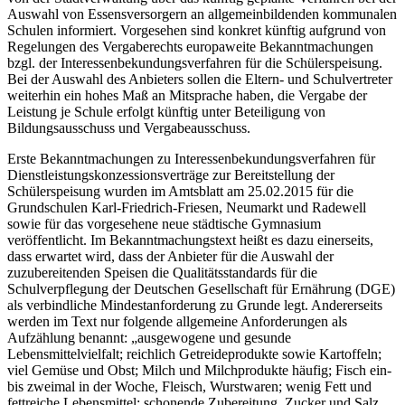
Auswahl von Essensversorgern an allgemeinbildenden kommunalen
Schulen informiert. Vorgesehen sind konkret künftig aufgrund von
Regelungen des Vergaberechts europaweite Bekanntmachungen
bzgl. der Interessenbekundungsverfahren für die Schülerspeisung.
Bei der Auswahl des Anbieters sollen die Eltern- und Schulvertreter
weiterhin ein hohes Maß an Mitsprache haben, die Vergabe der
Leistung je Schule erfolgt künftig unter Beteiligung von
Bildungsausschuss und Vergabeausschuss.
Erste Bekanntmachungen zu Interessenbekundungsverfahren für
Dienstleistungskonzessionsverträge zur Bereitstellung der
Schülerspeisung wurden im Amtsblatt am 25.02.2015 für die
Grundschulen Karl-Friedrich-Friesen, Neumarkt und Radewell
sowie für das vorgesehene neue städtische Gymnasium
veröffentlicht. Im Bekanntmachungstext heißt es dazu einerseits,
dass erwartet wird, dass der Anbieter für die Auswahl der
zuzubereitenden Speisen die Qualitätsstandards für die
Schulverpflegung der Deutschen Gesellschaft für Ernährung (DGE)
als verbindliche Mindestanforderung zu Grunde legt. Andererseits
werden im Text nur folgende allgemeine Anforderungen als
Aufzählung benannt: „ausgewogene und gesunde
Lebensmittelvielfalt; reichlich Getreideprodukte sowie Kartoffeln;
viel Gemüse und Obst; Milch und Milchprodukte häufig; Fisch ein-
bis zweimal in der Woche, Fleisch, Wurstwaren; wenig Fett und
fettreiche Lebensmittel; schonende Zubereitung, Zucker und Salz,