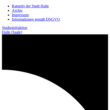
Weiter
Ratsinfo der Stadt Halle
zum
Archiv
Inhalt
Impressum
Informationen gemäß DSGVO
Stadtratsfraktion
Halle (Saale)