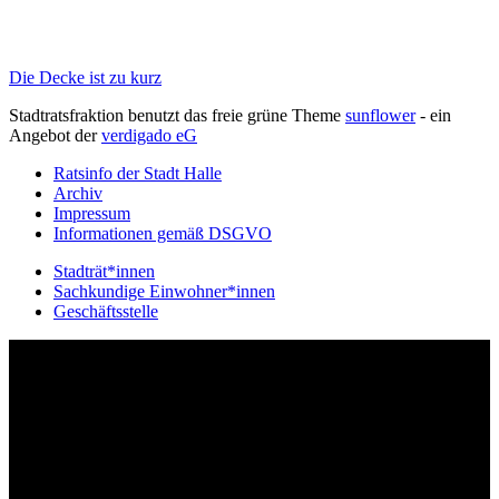
Die Decke ist zu kurz
Stadtratsfraktion benutzt das freie grüne Theme
sunflower
‐ ein
Angebot der
verdigado eG
Ratsinfo der Stadt Halle
Archiv
Impressum
Informationen gemäß DSGVO
Stadträt*innen
Sachkundige Einwohner*innen
Geschäftsstelle