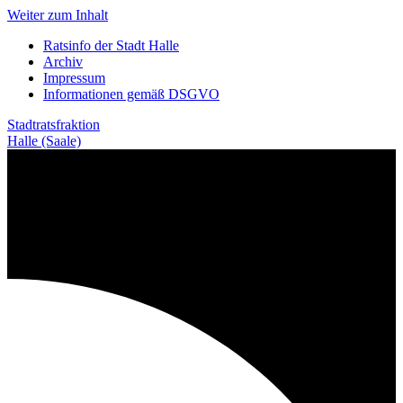
Weiter zum Inhalt
Ratsinfo der Stadt Halle
Archiv
Impressum
Informationen gemäß DSGVO
Stadtratsfraktion
Halle (Saale)