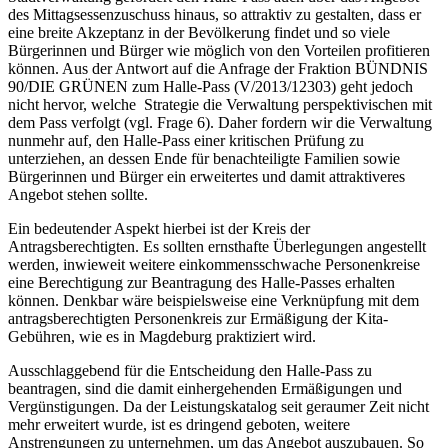
des Mittagsessenzuschuss hinaus, so attraktiv zu gestalten, dass er
eine breite Akzeptanz in der Bevölkerung findet und so viele
Bürgerinnen und Bürger wie möglich von den Vorteilen profitieren
können. Aus der Antwort auf die Anfrage der Fraktion BÜNDNIS
90/DIE GRÜNEN zum Halle-Pass (V/2013/12303) geht jedoch
nicht hervor, welche Strategie die Verwaltung perspektivischen mit
dem Pass verfolgt (vgl. Frage 6). Daher fordern wir die Verwaltung
nunmehr auf, den Halle-Pass einer kritischen Prüfung zu
unterziehen, an dessen Ende für benachteiligte Familien sowie
Bürgerinnen und Bürger ein erweitertes und damit attraktiveres
Angebot stehen sollte.
Ein bedeutender Aspekt hierbei ist der Kreis der
Antragsberechtigten. Es sollten ernsthafte Überlegungen angestellt
werden, inwieweit weitere einkommensschwache Personenkreise
eine Berechtigung zur Beantragung des Halle-Passes erhalten
können. Denkbar wäre beispielsweise eine Verknüpfung mit dem
antragsberechtigten Personenkreis zur Ermäßigung der Kita-
Gebühren, wie es in Magdeburg praktiziert wird.
Ausschlaggebend für die Entscheidung den Halle-Pass zu
beantragen, sind die damit einhergehenden Ermäßigungen und
Vergünstigungen. Da der Leistungskatalog seit geraumer Zeit nicht
mehr erweitert wurde, ist es dringend geboten, weitere
Anstrengungen zu unternehmen, um das Angebot auszubauen. So