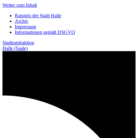
Weiter zum Inhalt
Ratsinfo der Stadt Halle
Archiv
Impressum
Informationen gemäß DSGVO
Stadtratsfraktion
Halle (Saale)