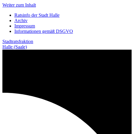
Weiter zum Inhalt
Ratsinfo der Stadt Halle
Archiv
Impressum
Informationen gemäß DSGVO
Stadtratsfraktion
Halle (Saale)