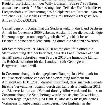
Regierungspräsidiums in der Willy-Lohmann-Straße 7 zu führen,
um so eine dauerhafte Überlassung eines Teils der Freifläche dieser
Liegenschaft zur Erweiterung des Spielplatzes am Rathenauplatz zu
erreichen (vgl. Beschluss zum bereits im Oktober 2009 gestellten
Antrag V/2009/08318).
Gemäß dem o. g. Antrag hat die Stadtverwaltung das Land Sachsen-
Anhalt im November 2009 gebeten, Auskunft über die beabsichtigte
Nutzung zu geben und angefragt ob die Möglichkeit besteht,
Flächen für eine öffentliche Nutzung durch die Stadt zu erwerben.
Mit Schreiben vom 19. März 2010 wurde daraufhin durch die
Stadtverwaltung darüber berichtet, dass das Land Sachsen-Anhalt
gemäß einem Schreiben vom Februar 2010 die Immobilie künftig
als Behördenstandort für das Landesamt für Geologie und
Bergwesen nutzen will.
In Zusammenhang mit dem geplanten Bauprojekt „Wohnpark im
Paulusviertel“ wurde von der Stadtverwaltung nunmehr im
Amtsblatt am 16.01.2013 darüber informiert, dass mangels Bedarfs
für eine Verwaltungsnutzung durch das Land als Eigentümer 2011
ein Bieterverfahren zum Verkauf durchgeführt wurde und in diesem
Zusammenhang die Stadt befragt wurde, ob sie eine Entwicklung
mit den Regelungen des § 34 BauGB, also der Zulässigkeit eines
Vorhabens im unbeplanten Innenbereich bei Einfügen in die