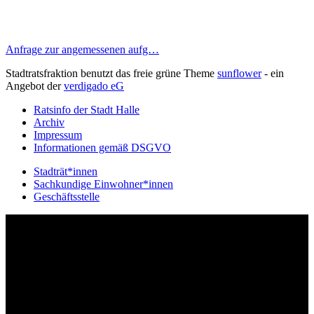
Anfrage zur angemessenen aufg…
Stadtratsfraktion benutzt das freie grüne Theme
sunflower
‐ ein
Angebot der
verdigado eG
Ratsinfo der Stadt Halle
Archiv
Impressum
Informationen gemäß DSGVO
Stadträt*innen
Sachkundige Einwohner*innen
Geschäftsstelle