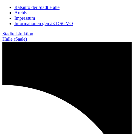
Weiter
Ratsinfo der Stadt Halle
zum
Archiv
Inhalt
Impressum
Informationen gemäß DSGVO
Stadtratsfraktion
Halle (Saale)