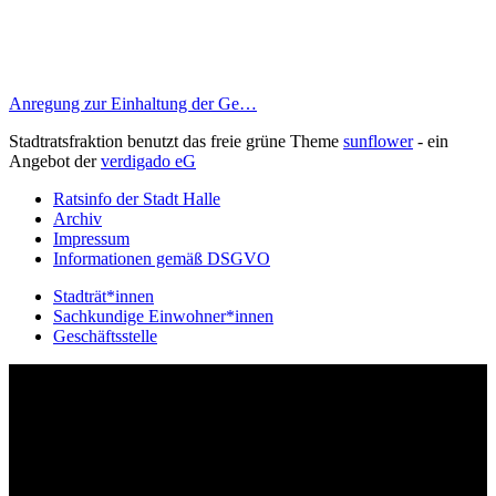
Anregung zur Einhaltung der Ge…
Stadtratsfraktion benutzt das freie grüne Theme
sunflower
‐ ein
Angebot der
verdigado eG
Ratsinfo der Stadt Halle
Archiv
Impressum
Informationen gemäß DSGVO
Stadträt*innen
Sachkundige Einwohner*innen
Geschäftsstelle