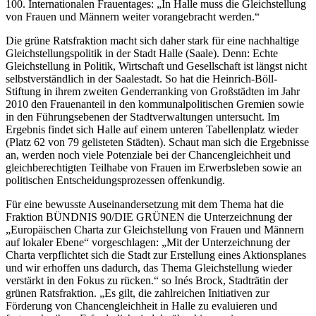
100. Internationalen Frauentages: „In Halle muss die Gleichstellung
von Frauen und Männern weiter vorangebracht werden.“
Die grüne Ratsfraktion macht sich daher stark für eine nachhaltige
Gleichstellungspolitik in der Stadt Halle (Saale). Denn: Echte
Gleichstellung in Politik, Wirtschaft und Gesellschaft ist längst nicht
selbstverständlich in der Saalestadt. So hat die Heinrich-Böll-
Stiftung in ihrem zweiten Genderranking von Großstädten im Jahr
2010 den Frauenanteil in den kommunalpolitischen Gremien sowie
in den Führungsebenen der Stadtverwaltungen untersucht. Im
Ergebnis findet sich Halle auf einem unteren Tabellenplatz wieder
(Platz 62 von 79 gelisteten Städten). Schaut man sich die Ergebnisse
an, werden noch viele Potenziale bei der Chancengleichheit und
gleichberechtigten Teilhabe von Frauen im Erwerbsleben sowie an
politischen Entscheidungsprozessen offenkundig.
Für eine bewusste Auseinandersetzung mit dem Thema hat die
Fraktion BÜNDNIS 90/DIE GRÜNEN die Unterzeichnung der
„Europäischen Charta zur Gleichstellung von Frauen und Männern
auf lokaler Ebene“ vorgeschlagen: „Mit der Unterzeichnung der
Charta verpflichtet sich die Stadt zur Erstellung eines Aktionsplanes
und wir erhoffen uns dadurch, das Thema Gleichstellung wieder
verstärkt in den Fokus zu rücken.“ so Inés Brock, Stadträtin der
grünen Ratsfraktion. „Es gilt, die zahlreichen Initiativen zur
Förderung von Chancengleichheit in Halle zu evaluieren und