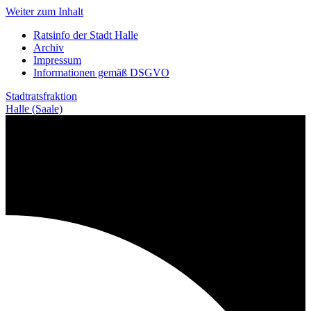
Weiter zum Inhalt
Ratsinfo der Stadt Halle
Archiv
Impressum
Informationen gemäß DSGVO
Stadtratsfraktion
Halle (Saale)