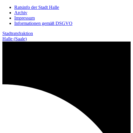
Weiter
Ratsinfo der Stadt Halle
zum
Archiv
Inhalt
Impressum
Informationen gemäß DSGVO
Stadtratsfraktion
Halle (Saale)