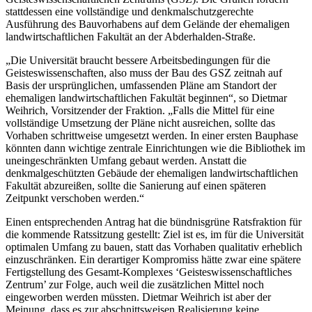
stattdessen eine vollständige und denkmalschutzgerechte
Ausführung des Bauvorhabens auf dem Gelände der ehemaligen
landwirtschaftlichen Fakultät an der Abderhalden-Straße.
„Die Universität braucht bessere Arbeitsbedingungen für die
Geisteswissenschaften, also muss der Bau des GSZ zeitnah auf
Basis der ursprünglichen, umfassenden Pläne am Standort der
ehemaligen landwirtschaftlichen Fakultät beginnen“, so Dietmar
Weihrich, Vorsitzender der Fraktion. „Falls die Mittel für eine
vollständige Umsetzung der Pläne nicht ausreichen, sollte das
Vorhaben schrittweise umgesetzt werden. In einer ersten Bauphase
könnten dann wichtige zentrale Einrichtungen wie die Bibliothek im
uneingeschränkten Umfang gebaut werden. Anstatt die
denkmalgeschützten Gebäude der ehemaligen landwirtschaftlichen
Fakultät abzureißen, sollte die Sanierung auf einen späteren
Zeitpunkt verschoben werden.“
Einen entsprechenden Antrag hat die bündnisgrüne Ratsfraktion für
die kommende Ratssitzung gestellt: Ziel ist es, im für die Universität
optimalen Umfang zu bauen, statt das Vorhaben qualitativ erheblich
einzuschränken. Ein derartiger Kompromiss hätte zwar eine spätere
Fertigstellung des Gesamt-Komplexes ‘Geisteswissenschaftliches
Zentrum’ zur Folge, auch weil die zusätzlichen Mittel noch
eingeworben werden müssten. Dietmar Weihrich ist aber der
Meinung, dass es zur abschnittsweisen Realisierung keine