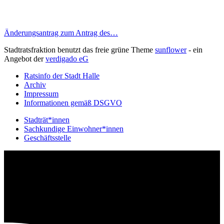
Änderungsantrag zum Antrag des…
Stadtratsfraktion benutzt das freie grüne Theme
sunflower
‐ ein
Angebot der
verdigado eG
Ratsinfo der Stadt Halle
Archiv
Impressum
Informationen gemäß DSGVO
Stadträt*innen
Sachkundige Einwohner*innen
Geschäftsstelle