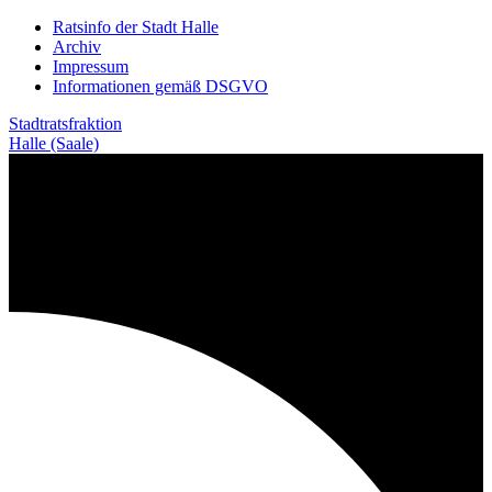
Weiter
Ratsinfo der Stadt Halle
zum
Archiv
Inhalt
Impressum
Informationen gemäß DSGVO
Stadtratsfraktion
Halle (Saale)