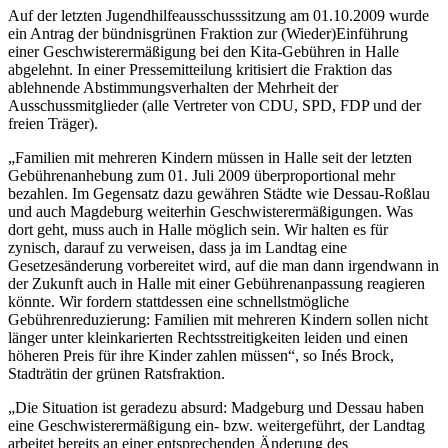
Auf der letzten Jugendhilfeausschusssitzung am 01.10.2009 wurde
ein Antrag der bündnisgrünen Fraktion zur (Wieder)Einführung
einer Geschwisterermäßigung bei den Kita-Gebühren in Halle
abgelehnt. In einer Pressemitteilung kritisiert die Fraktion das
ablehnende Abstimmungsverhalten der Mehrheit der
Ausschussmitglieder (alle Vertreter von CDU, SPD, FDP und der
freien Träger).
„Familien mit mehreren Kindern müssen in Halle seit der letzten
Gebührenanhebung zum 01. Juli 2009 überproportional mehr
bezahlen. Im Gegensatz dazu gewähren Städte wie Dessau-Roßlau
und auch Magdeburg weiterhin Geschwisterermäßigungen. Was
dort geht, muss auch in Halle möglich sein. Wir halten es für
zynisch, darauf zu verweisen, dass ja im Landtag eine
Gesetzesänderung vorbereitet wird, auf die man dann irgendwann in
der Zukunft auch in Halle mit einer Gebührenanpassung reagieren
könnte. Wir fordern stattdessen eine schnellstmögliche
Gebührenreduzierung: Familien mit mehreren Kindern sollen nicht
länger unter kleinkarierten Rechtsstreitigkeiten leiden und einen
höheren Preis für ihre Kinder zahlen müssen“, so Inés Brock,
Stadträtin der grünen Ratsfraktion.
„Die Situation ist geradezu absurd: Madgeburg und Dessau haben
eine Geschwisterermäßigung ein- bzw. weitergeführt, der Landtag
arbeitet bereits an einer entsprechenden Änderung des