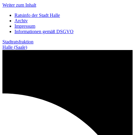
Weiter zum Inhalt
Ratsinfo der Stadt Halle
Archiv
Impressum
Informationen gemäß DSGVO
Stadtratsfraktion
Halle (Saale)