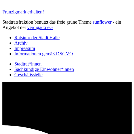
Franzigmark erhalten!
Stadtratsfraktion benutzt das freie grüne Theme
sunflower
‐ ein
Angebot der
verdigado eG
Ratsinfo der Stadt Halle
Archiv
Impressum
Informationen gemäß DSGVO
Stadträt*innen
Sachkundige Einwohner*innen
Geschäftsstelle