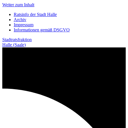
Weiter zum Inhalt
Ratsinfo der Stadt Halle
Archiv
Impressum
Informationen gemäß DSGVO
Stadtratsfraktion
Halle (Saale)