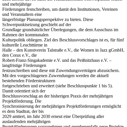
und mehrjährige
Förderungen festschreiben, um damit den Institutionen, Vereinen
und Veranstaltern eine
längerfristige Planungsperspektive zu bieten. Diese
Schwerpunktsetzung geschieht auf der
Grundlage grundsätzlicher Überlegungen, die dem Ausschuss im
Rahmen der kommunalen
Kulturpolitik obliegen. Ziel des Beschlussvorschlages ist es, für fünf
kulturelle Leuchttürme in
Halle – den Kunstverein Talstraße e.V., die Women in Jazz gGmbH,
den Corax e.V., die
Robert-Franz-Singakademie e.V. und das Peißnitzhaus e.V. –
langfristige Förderungen
festzuschreiben und diese mit Zuwendungsverträgen abzusichern.
Mit den vorgeschlagenen Zuwendungen werden die aktuell
bestehenden Förderstrukturen
fortgeschrieben und erweitert (siehe Beschlusspunkte 1 bis 5).
Damit orientiert sich der
Beschlussvorschlag an der bisherigen Praxis der mehrjährigen
Projektförderung. Die
Synchronisierung der mehrjährigen Projektförderungen ermöglicht
es dem Stadtrat, der bis
2029 amtiert, im Jahr 2030 erneut eine Überprüfung aller
auslaufenden mehrjährigen
Projektförderungen vorzunehmen und gegebenenfalls neue Projekte