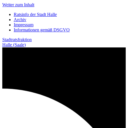
Weiter zum Inhalt
Ratsinfo der Stadt Halle
Archiv
Impressum
Informationen gemäß DSGVO
Stadtratsfraktion
Halle (Saale)