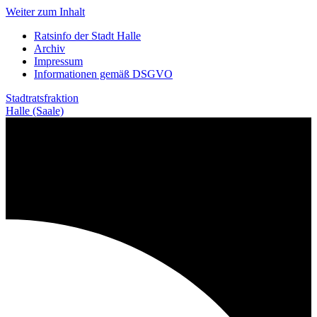
Weiter zum Inhalt
Ratsinfo der Stadt Halle
Archiv
Impressum
Informationen gemäß DSGVO
Stadtratsfraktion
Halle (Saale)