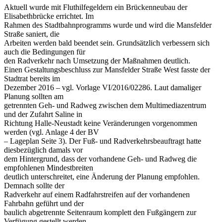
Aktuell wurde mit Fluthilfegeldern ein Brückenneubau der
Elisabethbrücke errichtet. Im
Rahmen des Stadtbahnprogramms wurde und wird die Mansfelder
Straße saniert, die
Arbeiten werden bald beendet sein. Grundsätzlich verbessern sich
auch die Bedingungen für
den Radverkehr nach Umsetzung der Maßnahmen deutlich.
Einen Gestaltungsbeschluss zur Mansfelder Straße West fasste der
Stadtrat bereits im
Dezember 2016 – vgl. Vorlage VI/2016/02286. Laut damaliger
Planung sollten am
getrennten Geh- und Radweg zwischen dem Multimediazentrum
und der Zufahrt Saline in
Richtung Halle-Neustadt keine Veränderungen vorgenommen
werden (vgl. Anlage 4 der BV
– Lageplan Seite 3). Der Fuß- und Radverkehrsbeauftragt hatte
diesbezüglich damals vor
dem Hintergrund, dass der vorhandene Geh- und Radweg die
empfohlenen Mindestbreiten
deutlich unterschreitet, eine Änderung der Planung empfohlen.
Demnach sollte der
Radverkehr auf einem Radfahrstreifen auf der vorhandenen
Fahrbahn geführt und der
baulich abgetrennte Seitenraum komplett den Fußgängern zur
Verfügung gestellt werden.