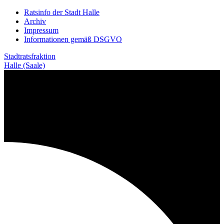
Weiter
Ratsinfo der Stadt Halle
zum
Archiv
Inhalt
Impressum
Informationen gemäß DSGVO
Stadtratsfraktion
Halle (Saale)