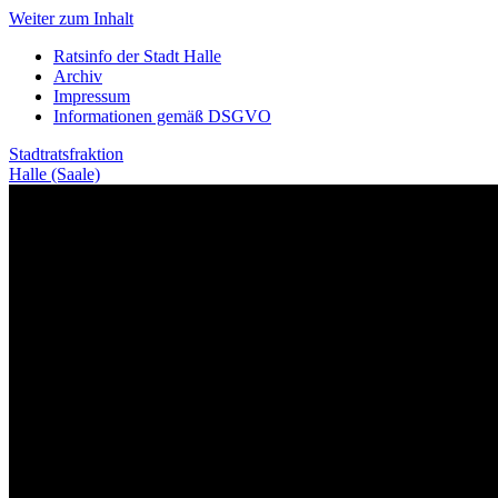
Weiter zum Inhalt
Ratsinfo der Stadt Halle
Archiv
Impressum
Informationen gemäß DSGVO
Stadtratsfraktion
Halle (Saale)