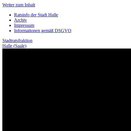
Weiter zum Inhalt
Ratsinfo der Stadt Halle
Archiv
Impressum
Informationen gemäß DSGVO
Stadtratsfraktion
Halle (Saale)