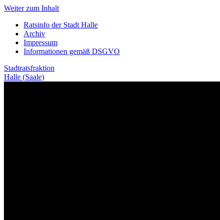
Weiter zum Inhalt
Ratsinfo der Stadt Halle
Archiv
Impressum
Informationen gemäß DSGVO
Stadtratsfraktion
Halle (Saale)