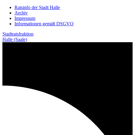
Weiter
Ratsinfo der Stadt Halle
zum
Archiv
Inhalt
Impressum
Informationen gemäß DSGVO
Stadtratsfraktion
Halle (Saale)