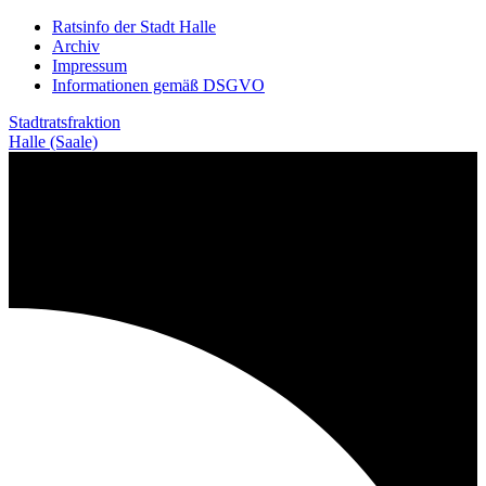
Weiter
Ratsinfo der Stadt Halle
zum
Archiv
Inhalt
Impressum
Informationen gemäß DSGVO
Stadtratsfraktion
Halle (Saale)